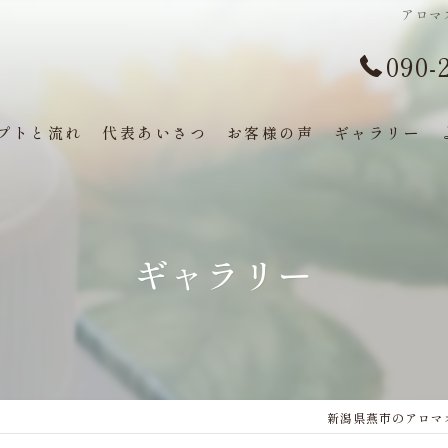
アロマス
090-
プトと流れ
代表あいさつ
お客様の声
ギャラリー
ギャラリー
新潟県燕市のアロマオイ