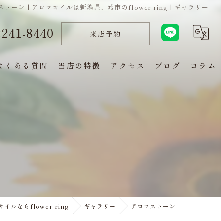
トーン | アロマオイルは新潟県、燕市のflower ring | ギャラリー
2241-8440
来店予約
よくある質問
当店の特徴
アクセス
ブログ
コラム
通販
フラワーエッセンス
ブレンド
睡眠
ストレス
ルならflower ring
ギャラリー
アロマストーン