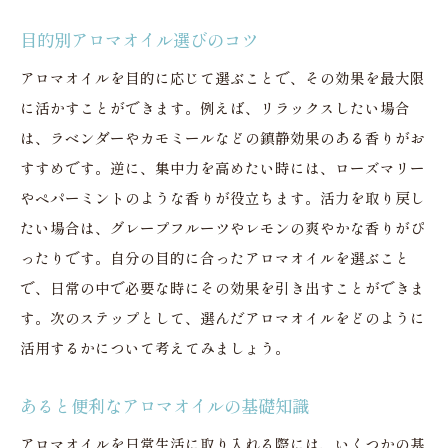
キッチンでの活用方法と注意点
目的別アロマオイル選びのコツ
スペースごとのアロマオイルの選び方
毎日が楽しくなるアロマオイルの秘密
アロマオイルを目的に応じて選ぶことで、その効果を最大限
に活かすことができます。例えば、リラックスしたい場合
朝を爽やかに始める香り
は、ラベンダーやカモミールなどの鎮静効果のある香りがお
午後の活力を引き出すアロマ
すすめです。逆に、集中力を高めたい時には、ローズマリー
夜のリラックスタイムを演出
やペパーミントのような香りが役立ちます。活力を取り戻し
日常に取り入れる簡単な方法
たい場合は、グレープフルーツやレモンの爽やかな香りがぴ
アロマオイルで気分をリフレッシュ
ったりです。自分の目的に合ったアロマオイルを選ぶこと
特別な日に最適な香り
で、日常の中で必要な時にその効果を引き出すことができま
アロマオイルで心と体をリフレッシュ
す。次のステップとして、選んだアロマオイルをどのように
疲れを癒すエッセンシャルオイル
活用するかについて考えてみましょう。
心身のバランスを整える香り
あると便利なアロマオイルの基礎知識
疲れた心を癒すアロマテラピー
アロマオイルを日常生活に取り入れる際には、いくつかの基