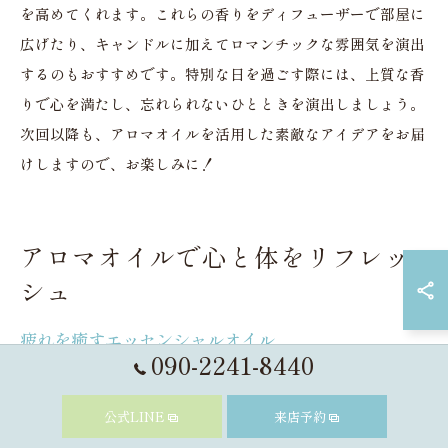
を高めてくれます。これらの香りをディフューザーで部屋に
広げたり、キャンドルに加えてロマンチックな雰囲気を演出
するのもおすすめです。特別な日を過ごす際には、上質な香
りで心を満たし、忘れられないひとときを演出しましょう。
次回以降も、アロマオイルを活用した素敵なアイデアをお届
けしますので、お楽しみに！
アロマオイルで心と体をリフレッ
シュ
疲れを癒すエッセンシャルオイル
090-2241-8440
エッセンシャルオイルは、その香りの力で心身の疲れを癒す
効果があります。特に、ラベンダーやペパーミントはリラク
公式LINE
来店予約
ゼーションに優れたオイルとして知られています。ラベンダ