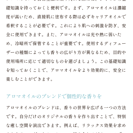
エネルギーを取り戻す香りの力
礎知識を持っておくと便利です。まず、アロマオイルは濃縮
体調管理に役立つアロマオイル
度が高いため、直接肌に塗布する際は必ずキャリアオイルで
香りで心地よい一日を始める
希釈することが必要です。これにより肌への刺激を防ぎ、安
アロマオイルの香りで心地よい空間作りを
全に使用できます。また、アロマオイルは光や熱に弱いた
香りのレイヤリングで奥行きを
め、冷暗所で保管することが重要です。使用するディフュー
自然素材で作る安心空間
ザーの種類によっても香りの広がり方が異なるため、目的や
持続する香りのテクニック
使用場所に応じて適切なものを選びましょう。この基礎知識
を知っておくことで、アロマオイルをより効果的に、安全に
色と香りの調和で癒しを
楽しむことができます。
植物の力を活用した空間作り
香りの変化を楽しむポイント
アロマオイルのブレンドで個性的な香りを
アロマオイルで日常に癒しを取り入れる方法
アロマオイルのブレンドは、香りの世界を広げる一つの方法
毎日のケアルーティンにアロマを
です。自分だけのオリジナルの香りを作り出すことで、特別
香りのある朝習慣で一日を始める
な癒し空間を演出できます。例えば、リラックス効果を求め
癒しの香りで夜のリラックスタイム