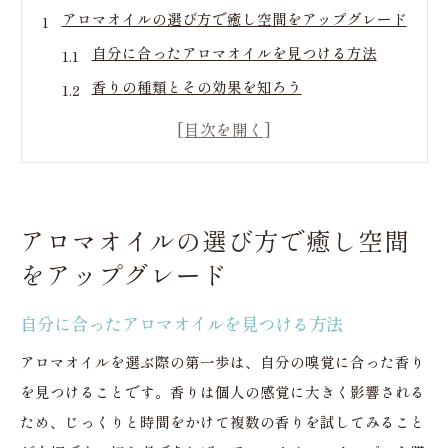
アロマオイルの選び方で癒し空間をアップグレード
自分に合ったアロマオイルを見つける方法
香りの種類とその効果を知ろう
目的別アロマオイル選びのコツ
あると便利なアロマオイルの基礎知識
アロマオイルのブレンドで個性的な香りを
選び方で変わる癒しの質
アロマオイルの選び方で癒し空間
香りで作る癒しの空間アロマオイルの力
をアップグレード
ディフューザーで香りを広げる方法
自分に合ったアロマオイルを見つける方法
アロマキャンドルでムードを演出
香りの持続性と効果的な利用法
アロマオイルを選ぶ際の第一歩は、自分の嗅覚に合った香り
を見つけることです。香りは個人の感覚に大きく影響される
シンプルなアイディアで空間を変える
ため、じっくりと時間をかけて複数の香りを試してみること
季節ごとの香りの楽しみ方