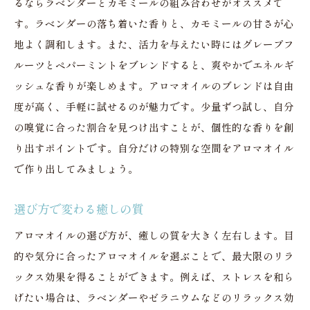
るならラベンダーとカモミールの組み合わせがオススメで
日常使いに最適なアロマグッズ
す。ラベンダーの落ち着いた香りと、カモミールの甘さが心
気軽に取り入れるアロマの工夫
地よく調和します。また、活力を与えたい時にはグレープフ
ルーツとペパーミントをブレンドすると、爽やかでエネルギ
オフィスでの活用方法と注意点
ッシュな香りが楽しめます。アロマオイルのブレンドは自由
度が高く、手軽に試せるのが魅力です。少量ずつ試し、自分
の嗅覚に合った割合を見つけ出すことが、個性的な香りを創
り出すポイントです。自分だけの特別な空間をアロマオイル
で作り出してみましょう。
選び方で変わる癒しの質
アロマオイルの選び方が、癒しの質を大きく左右します。目
的や気分に合ったアロマオイルを選ぶことで、最大限のリラ
ックス効果を得ることができます。例えば、ストレスを和ら
げたい場合は、ラベンダーやゼラニウムなどのリラックス効