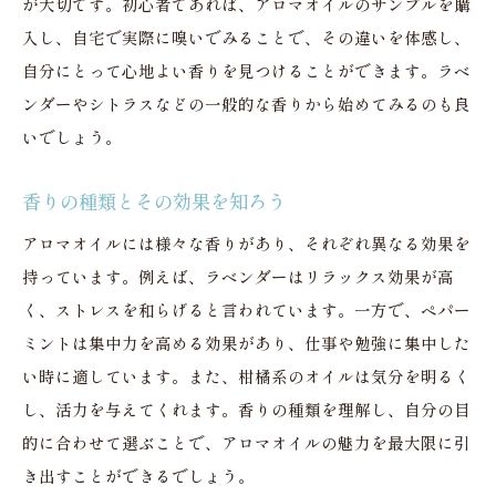
が大切です。初心者であれば、アロマオイルのサンプルを購
香りがもたらす心理的効果
入し、自宅で実際に嗅いでみることで、その違いを体感し、
アロマオイルがもたらすリラックス効果
自分にとって心地よい香りを見つけることができます。ラベ
ストレス緩和に効く香りの選び方
ンダーやシトラスなどの一般的な香りから始めてみるのも良
リラックスに最適な香りの組み合わせ
いでしょう。
心を落ち着けるアロマの力
香りの種類とその効果を知ろう
日常のリラックスタイムを充実させる
眠りを深めるアロマオイルの使い方
アロマオイルには様々な香りがあり、それぞれ異なる効果を
持っています。例えば、ラベンダーはリラックス効果が高
自宅で簡単にできるリラックス法
く、ストレスを和らげると言われています。一方で、ペパー
自宅を癒しのオアシスに変えるアロマオイル活用法
ミントは集中力を高める効果があり、仕事や勉強に集中した
リビングで使いたいアロマオイル
い時に適しています。また、柑橘系のオイルは気分を明るく
バスルームでリラックスする方法
し、活力を与えてくれます。香りの種類を理解し、自分の目
玄関に香りをプラスするメリット
的に合わせて選ぶことで、アロマオイルの魅力を最大限に引
寝室でのアロマオイル活用法
き出すことができるでしょう。